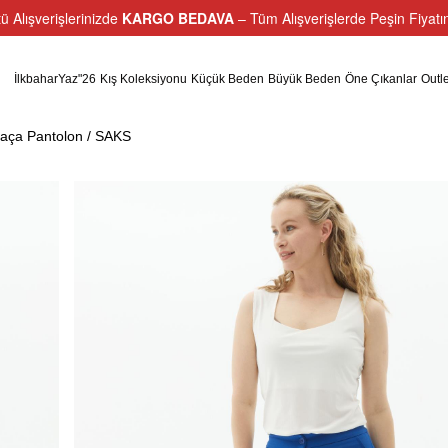
ü Alışverişlerinizde
KARGO BEDAVA
– Tüm Alışverişlerde Peşin Fiyat
İlkbaharYaz"26
Kış Koleksiyonu
Küçük Beden
Büyük Beden
Öne Çıkanlar
Outle
aça Pantolon / SAKS