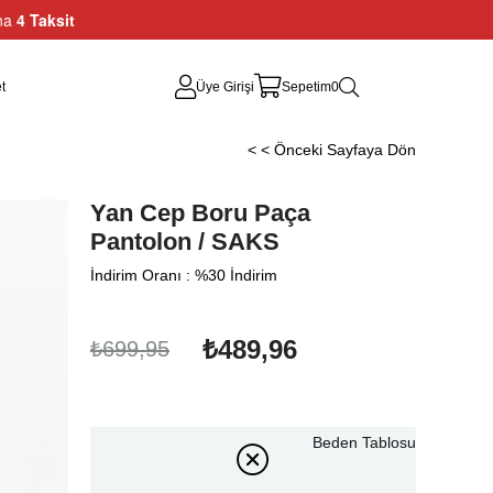
ına
4 Taksit
t
Üye Girişi
Sepetim
0
< < Önceki Sayfaya Dön
Yan Cep Boru Paça
Pantolon / SAKS
İndirim Oranı
:
%
30
İndirim
₺489,96
₺699,95
Beden Tablosu