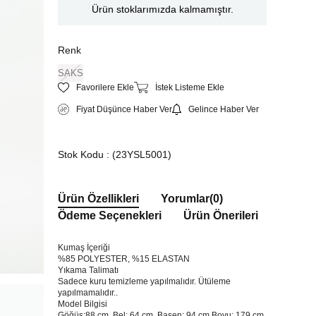
Ürün stoklarımızda kalmamıştır.
Renk
SAKS
Favorilere Ekle
İstek Listeme Ekle
Fiyat Düşünce Haber Ver
Gelince Haber Ver
Stok Kodu
(23YSL5001)
Ürün Özellikleri
Yorumlar
(0)
Ödeme Seçenekleri
Ürün Önerileri
Kumaş İçeriği
%85 POLYESTER, %15 ELASTAN
Yıkama Talimatı
Sadece kuru temizleme yapılmalıdır. Ütüleme
yapılmamalıdır..
Model Bilgisi
Göğüs:88 cm Bel: 64 cm Basen: 94 cm Boyu: 179 cm