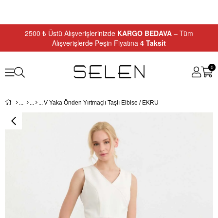
2500 ₺ Üstü Alışverişlerinizde
KARGO BEDAVA
– Tüm
Alışverişlerde Peşin Fiyatına
4 Taksit
0
V Yaka Önden Yırtmaçlı Taşlı Elbise / EKRU