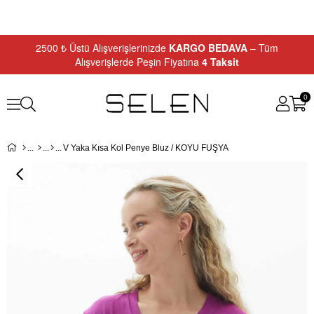
2500 ₺ Üstü Alışverişlerinizde
KARGO BEDAVA
– Tüm
Alışverişlerde Peşin Fiyatına
4 Taksit
0
V Yaka Kısa Kol Penye Bluz / KOYU FUŞYA