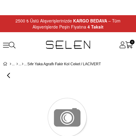
2500 ₺ Üstü Alışverişlerinizde
KARGO BEDAVA
– Tüm
Alışverişlerde Peşin Fiyatına
4 Taksit
0
Sıfır Yaka Agraflı Fakir Kol Ceket / LACİVERT