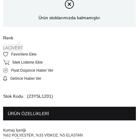
Ürün stoklarımızda kalmamıştır.
Renk
LACİVERT
Favorilere Ekle
İstek Listeme Ekle
Fiyat Düşünce Haber Ver
Gelince Haber Ver
Stok Kodu
(23YSL1201)
ÜRÜN ÖZELLIKLERI
Kumaş İçeriği
%62 POLYESTER, %33 VİSKOZ, %5 ELASTAN