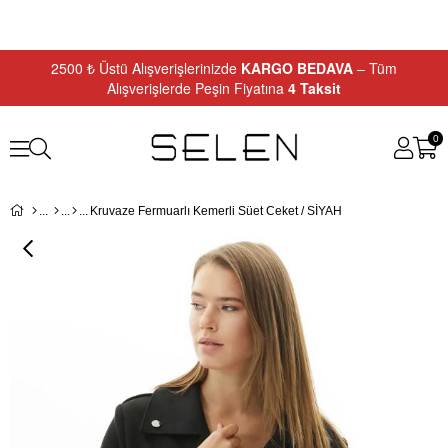
2500 ₺ Üstü Alışverişlerinizde
KARGO BEDAVA
– Tüm
Alışverişlerde Peşin Fiyatına
4 Taksit
0
Kruvaze Fermuarlı Kemerli Süet Ceket / SİYAH