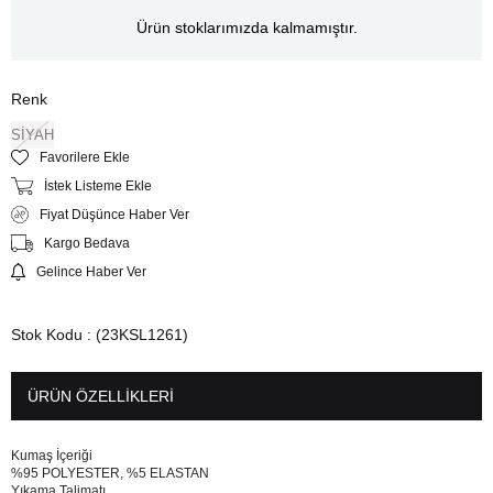
Ürün stoklarımızda kalmamıştır.
Renk
SİYAH
Favorilere Ekle
İstek Listeme Ekle
Fiyat Düşünce Haber Ver
Kargo Bedava
Gelince Haber Ver
Stok Kodu
(23KSL1261)
ÜRÜN ÖZELLIKLERI
Kumaş İçeriği
%95 POLYESTER, %5 ELASTAN
Yıkama Talimatı