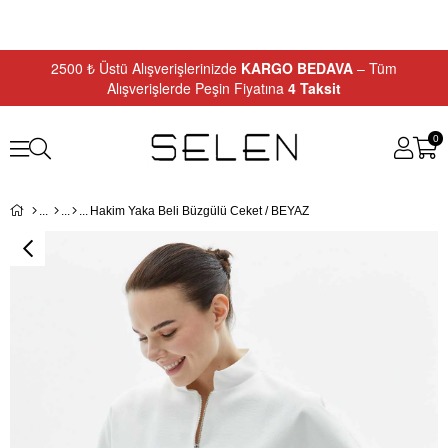
2500 ₺ Üstü Alışverişlerinizde
KARGO BEDAVA
– Tüm
Alışverişlerde Peşin Fiyatına
4 Taksit
0
Hakim Yaka Beli Büzgülü Ceket / BEYAZ