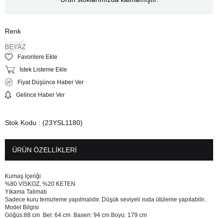
Renk
BEYAZ
Favorilere Ekle
İstek Listeme Ekle
Fiyat Düşünce Haber Ver
Gelince Haber Ver
Stok Kodu
(23YSL1180)
ÜRÜN ÖZELLIKLERI
Kumaş İçeriği
%80 VİSKOZ, %20 KETEN
Yıkama Talimatı
Sadece kuru temizleme yapılmalıdır. Düşük seviyeli ısıda ütüleme yapılabilir..
Model Bilgisi
Göğüs:88 cm Bel: 64 cm Basen: 94 cm Boyu: 179 cm