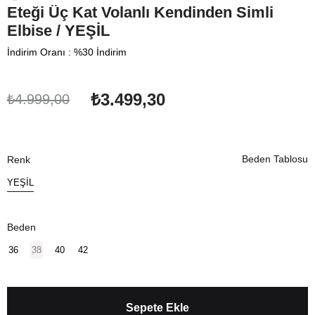
Eteği Üç Kat Volanlı Kendinden Simli
Elbise / YEŞİL
İndirim Oranı
:
%
30
İndirim
₺3.499,30
₺4.999,00
Beden Tablosu
Renk
YEŞİL
Beden
36
38
40
42