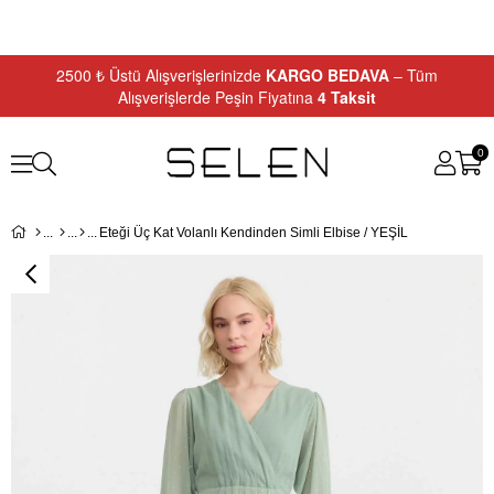
2500 ₺ Üstü Alışverişlerinizde
KARGO BEDAVA
– Tüm
Alışverişlerde Peşin Fiyatına
4 Taksit
0
Eteği Üç Kat Volanlı Kendinden Simli Elbise / YEŞİL