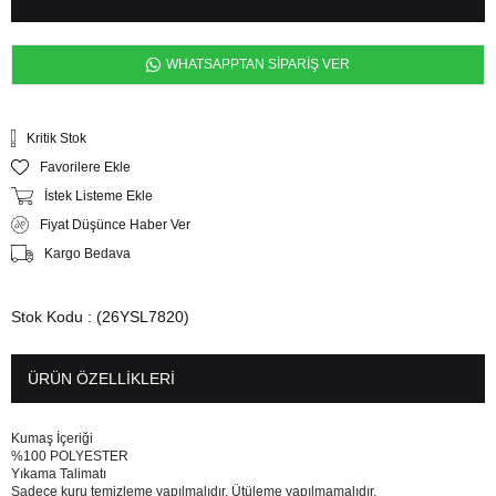
WHATSAPPTAN SİPARİŞ VER
Kritik Stok
Favorilere Ekle
İstek Listeme Ekle
Fiyat Düşünce Haber Ver
Kargo Bedava
Stok Kodu
(26YSL7820)
ÜRÜN ÖZELLIKLERI
Kumaş İçeriği
%100 POLYESTER
Yıkama Talimatı
Sadece kuru temizleme yapılmalıdır. Ütüleme yapılmamalıdır.