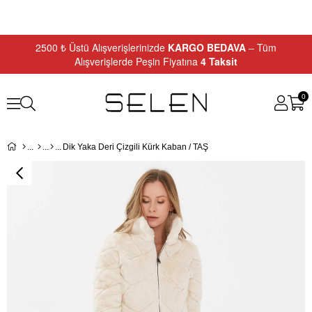
2500 ₺ Üstü Alışverişlerinizde
KARGO BEDAVA
– Tüm
Alışverişlerde Peşin Fiyatına
4 Taksit
0
Dik Yaka Deri Çizgili Kürk Kaban / TAŞ