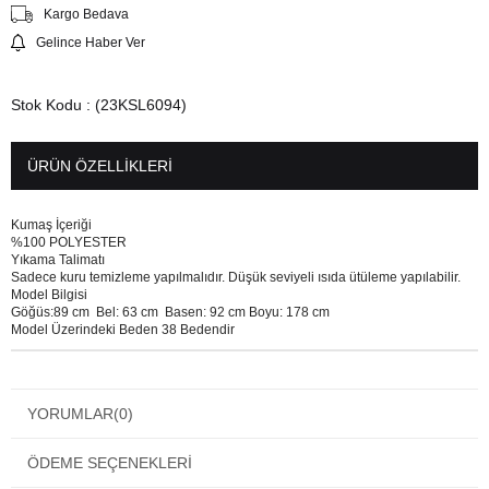
Kargo Bedava
Gelince Haber Ver
Stok Kodu
(23KSL6094)
ÜRÜN ÖZELLIKLERI
Kumaş İçeriği
%100 POLYESTER
Yıkama Talimatı
Sadece kuru temizleme yapılmalıdır. Düşük seviyeli ısıda ütüleme yapılabilir.
Model Bilgisi
Göğüs:89 cm Bel: 63 cm Basen: 92 cm Boyu: 178 cm
Model Üzerindeki Beden 38 Bedendir
YORUMLAR
(0)
ÖDEME SEÇENEKLERI