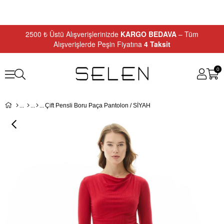
2500 ₺ Üstü Alışverişlerinizde
KARGO BEDAVA
– Tüm
Alışverişlerde Peşin Fiyatına
4 Taksit
0
Çift Pensli Boru Paça Pantolon / SİYAH