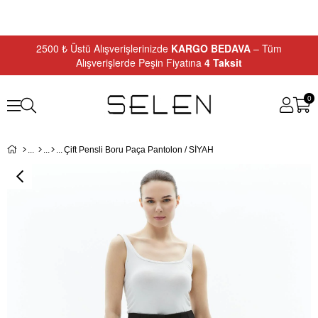
2500 ₺ Üstü Alışverişlerinizde
KARGO BEDAVA
– Tüm
Alışverişlerde Peşin Fiyatına
4 Taksit
0
Çift Pensli Boru Paça Pantolon / SİYAH