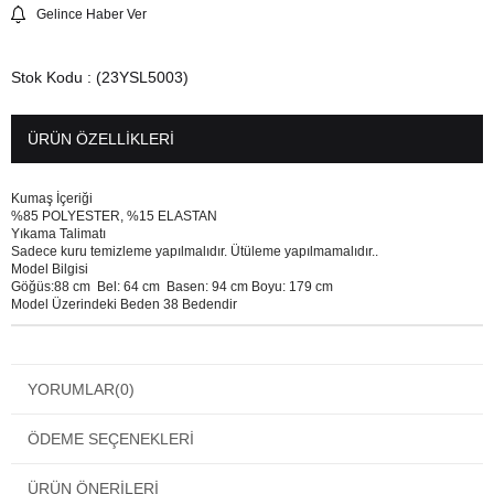
Gelince Haber Ver
Stok Kodu
(23YSL5003)
ÜRÜN ÖZELLIKLERI
Kumaş İçeriği
%85 POLYESTER, %15 ELASTAN
Yıkama Talimatı
Sadece kuru temizleme yapılmalıdır. Ütüleme yapılmamalıdır..
Model Bilgisi
Göğüs:88 cm Bel: 64 cm Basen: 94 cm Boyu: 179 cm
Model Üzerindeki Beden 38 Bedendir
YORUMLAR
(0)
ÖDEME SEÇENEKLERI
ÜRÜN ÖNERILERI