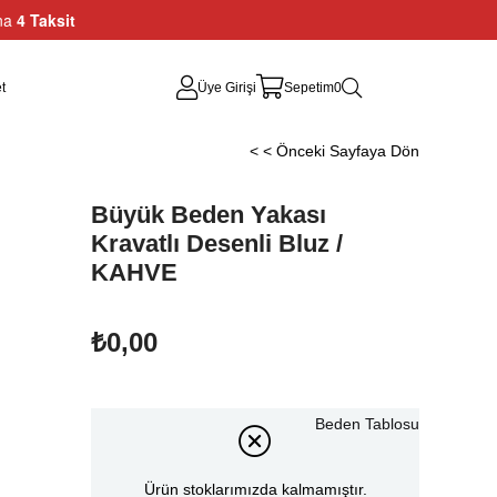
ına
4 Taksit
t
Üye Girişi
Sepetim
0
< < Önceki Sayfaya Dön
Büyük Beden Yakası
Kravatlı Desenli Bluz /
KAHVE
₺0,00
Beden Tablosu
Ürün stoklarımızda kalmamıştır.