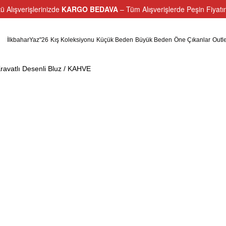
ü Alışverişlerinizde
KARGO BEDAVA
– Tüm Alışverişlerde Peşin Fiyat
İlkbaharYaz"26
Kış Koleksiyonu
Küçük Beden
Büyük Beden
Öne Çıkanlar
Outle
avatlı Desenli Bluz / KAHVE