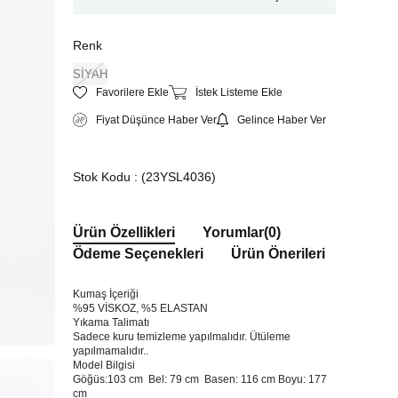
Renk
SİYAH
Favorilere Ekle
İstek Listeme Ekle
Fiyat Düşünce Haber Ver
Gelince Haber Ver
Stok Kodu
(23YSL4036)
Ürün Özellikleri
Yorumlar
(0)
Ödeme Seçenekleri
Ürün Önerileri
Kumaş İçeriği
%95 VİSKOZ, %5 ELASTAN
Yıkama Talimatı
Sadece kuru temizleme yapılmalıdır. Ütüleme
yapılmamalıdır..
Model Bilgisi
Göğüs:103 cm Bel: 79 cm Basen: 116 cm Boyu: 177
cm