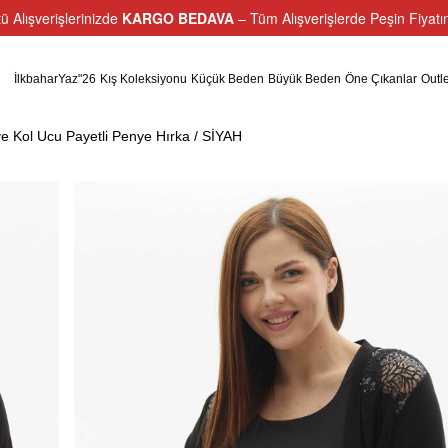
ü Alışverişlerinizde
KARGO BEDAVA
– Tüm Alışverişlerde Peşin Fiyat
İlkbaharYaz"26
Kış Koleksiyonu
Küçük Beden
Büyük Beden
Öne Çıkanlar
Outle
 Kol Ucu Payetli Penye Hırka / SİYAH