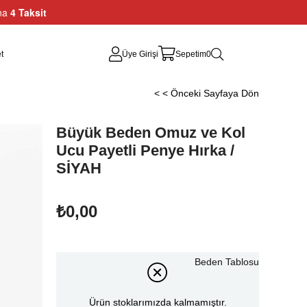
ına
4 Taksit
t
Üye Girişi
Sepetim
0
< < Önceki Sayfaya Dön
Büyük Beden Omuz ve Kol
Ucu Payetli Penye Hırka /
SİYAH
₺0,00
Beden Tablosu
Ürün stoklarımızda kalmamıştır.