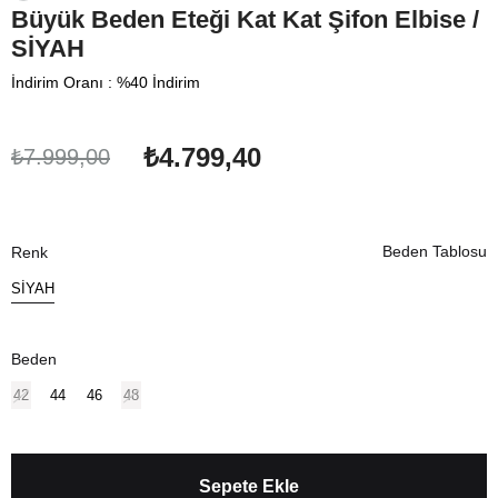
Büyük Beden Eteği Kat Kat Şifon Elbise /
SİYAH
İndirim Oranı
:
%
40
İndirim
₺4.799,40
₺7.999,00
Beden Tablosu
Renk
SİYAH
Beden
42
44
46
48