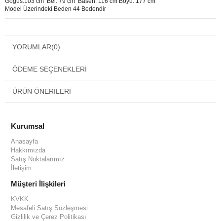
Göğüs:103 cm Bel: 79 cm Basen: 116 cm Boyu: 177 cm
Model Üzerindeki Beden 44 Bedendir
YORUMLAR
(0)
ÖDEME SEÇENEKLERI
ÜRÜN ÖNERILERI
Kurumsal
Anasayfa
Hakkımızda
Satış Noktalarımız
İletişim
Müşteri İlişkileri
KVKK
Mesafeli Satış Sözleşmesi
Gizlilik ve Çerez Politikası