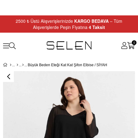
2500 ₺ Üstü Alışverişlerinizde
KARGO BEDAVA
– Tüm
Alışverişlerde Peşin Fiyatına
4 Taksit
0
Büyük Beden Eteği Kat Kat Şifon Elbise / SİYAH