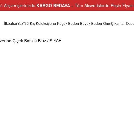
ü Alışverişlerinizde
KARGO BEDAVA
– Tüm Alışverişlerde Peşin Fiyat
İlkbaharYaz"26
Kış Koleksiyonu
Küçük Beden
Büyük Beden
Öne Çıkanlar
Outle
rine Çiçek Baskılı Bluz / SİYAH