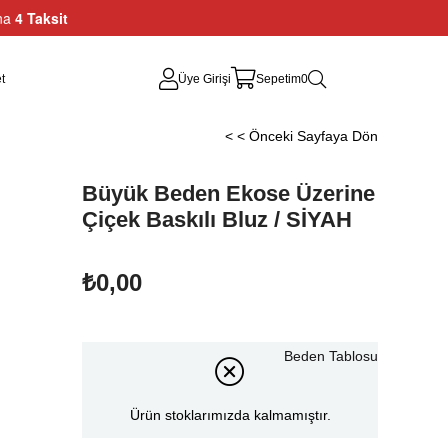
ına
4 Taksit
t
Üye Girişi
Sepetim
0
< < Önceki Sayfaya Dön
Büyük Beden Ekose Üzerine
Çiçek Baskılı Bluz / SİYAH
₺0,00
Beden Tablosu
Ürün stoklarımızda kalmamıştır.