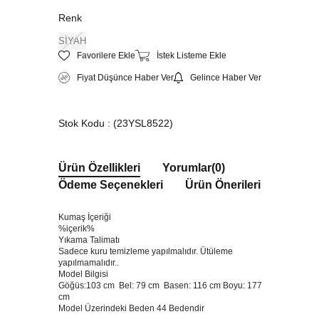
Renk
SİYAH
Favorilere Ekle
İstek Listeme Ekle
Fiyat Düşünce Haber Ver
Gelince Haber Ver
Stok Kodu
(23YSL8522)
Ürün Özellikleri
Yorumlar
(0)
Ödeme Seçenekleri
Ürün Önerileri
Kumaş İçeriği
%içerik%
Yıkama Talimatı
Sadece kuru temizleme yapılmalıdır. Ütüleme
yapılmamalıdır..
Model Bilgisi
Göğüs:103 cm Bel: 79 cm Basen: 116 cm Boyu: 177
cm
Model Üzerindeki Beden 44 Bedendir