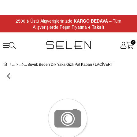
2500 ₺ Üstü Alışverişlerinizde
KARGO BEDAVA
– Tüm
Alışverişlerde Peşin Fiyatına
4 Taksit
0
Büyük Beden Dik Yaka Gizli Pat Kaban / LACİVERT