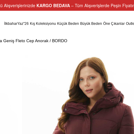
ü Alışverişlerinizde
KARGO BEDAVA
– Tüm Alışverişlerde Peşin Fiyat
İlkbaharYaz"26
Kış Koleksiyonu
Küçük Beden
Büyük Beden
Öne Çıkanlar
Outle
a Geniş Fleto Cep Anorak / BORDO