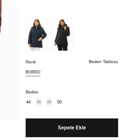
Beden Tablosu
Renk
BORDO
Beden
44
46
48
50