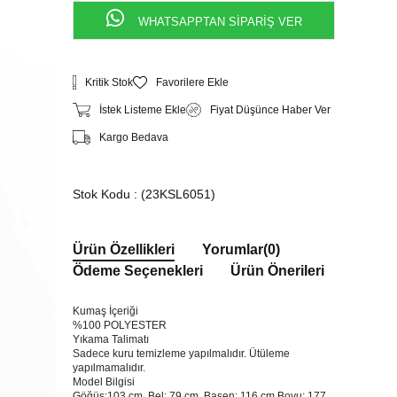
WHATSAPPTAN SİPARİŞ VER
Kritik Stok
Favorilere Ekle
İstek Listeme Ekle
Fiyat Düşünce Haber Ver
Kargo Bedava
Stok Kodu
(23KSL6051)
Ürün Özellikleri
Yorumlar
(0)
Ödeme Seçenekleri
Ürün Önerileri
Kumaş İçeriği
%100 POLYESTER
Yıkama Talimatı
Sadece kuru temizleme yapılmalıdır. Ütüleme
yapılmamalıdır.
Model Bilgisi
Göğüs:103 cm Bel: 79 cm Basen: 116 cm Boyu: 177