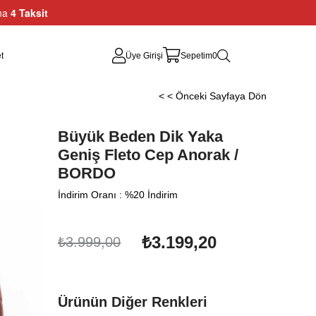
ına
4 Taksit
t
Üye Girişi
Sepetim
0
< < Önceki Sayfaya Dön
Büyük Beden Dik Yaka
Geniş Fleto Cep Anorak /
BORDO
İndirim Oranı
:
%
20
İndirim
₺3.199,20
₺3.999,00
Ürünün Diğer Renkleri