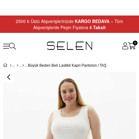
2500 ₺ Üstü Alışverişlerinizde
KARGO BEDAVA
– Tüm
Alışverişlerde Peşin Fiyatına
4 Taksit
0
Büyük Beden Beli Lastikli Kapri Pantolon / TAŞ