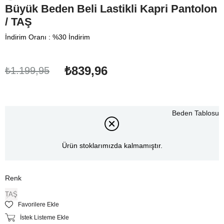
Büyük Beden Beli Lastikli Kapri Pantolon
/ TAŞ
İndirim Oranı
:
%
30
İndirim
₺839,96
₺1.199,95
Beden Tablosu
Ürün stoklarımızda kalmamıştır.
Renk
TAŞ
Favorilere Ekle
İstek Listeme Ekle