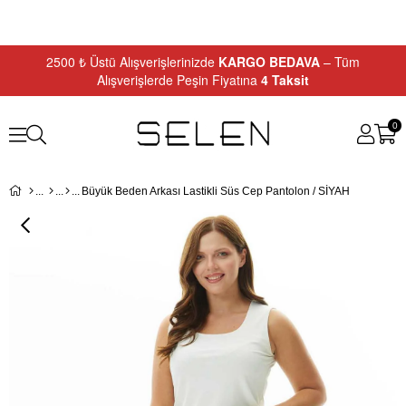
2500 ₺ Üstü Alışverişlerinizde
KARGO BEDAVA
– Tüm
Alışverişlerde Peşin Fiyatına
4 Taksit
0
Büyük Beden Arkası Lastikli Süs Cep Pantolon / SİYAH