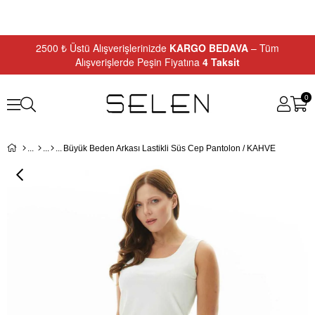
2500 ₺ Üstü Alışverişlerinizde
KARGO BEDAVA
– Tüm
Alışverişlerde Peşin Fiyatına
4 Taksit
0
Büyük Beden Arkası Lastikli Süs Cep Pantolon / KAHVE