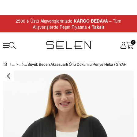
2500 ₺ Üstü Alışverişlerinizde
KARGO BEDAVA
– Tüm
Alışverişlerde Peşin Fiyatına
4 Taksit
0
Büyük Beden Aksesuarlı Önü Dökümlü Penye Hırka / SİYAH