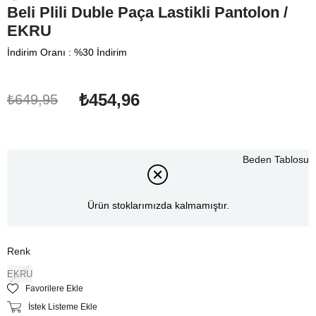
Beli Plili Duble Paça Lastikli Pantolon /
EKRU
İndirim Oranı
:
%
30
İndirim
₺454,96
₺649,95
Beden Tablosu
Ürün stoklarımızda kalmamıştır.
Renk
EKRU
Favorilere Ekle
İstek Listeme Ekle