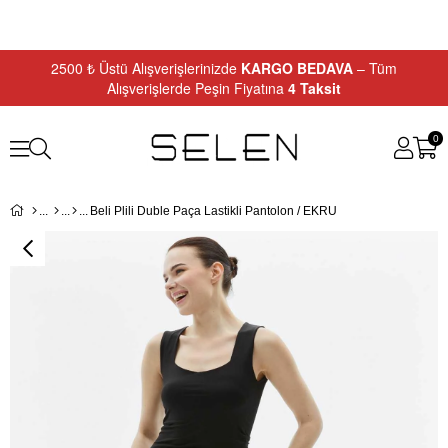
2500 ₺ Üstü Alışverişlerinizde
KARGO BEDAVA
– Tüm
Alışverişlerde Peşin Fiyatına
4 Taksit
0
Beli Plili Duble Paça Lastikli Pantolon / EKRU