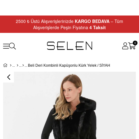
2500 ₺ Üstü Alışverişlerinizde
KARGO BEDAVA
– Tüm
Alışverişlerde Peşin Fiyatına
4 Taksit
0
Beli Deri Kombinli Kapüşonlu Kürk Yelek / SİYAH