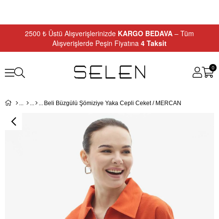
2500 ₺ Üstü Alışverişlerinizde
KARGO BEDAVA
– Tüm
Alışverişlerde Peşin Fiyatına
4 Taksit
0
Beli Büzgülü Şömiziye Yaka Cepli Ceket / MERCAN