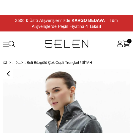
2500 ₺ Üstü Alışverişlerinizde
KARGO BEDAVA
– Tüm
Alışverişlerde Peşin Fiyatına
4 Taksit
0
Beli Büzgülü Çok Cepli Trençkot / SİYAH