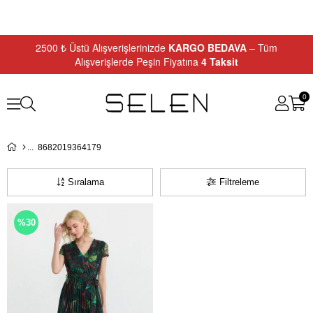
2500 ₺ Üstü Alışverişlerinizde
KARGO BEDAVA
– Tüm
Alışverişlerde Peşin Fiyatına
4 Taksit
0
8682019364179
Sıralama
Filtreleme
%30