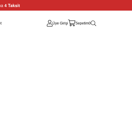
ına
4 Taksit
t
Üye Girişi
Sepetim
0