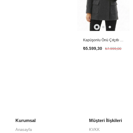
Kapüşonlu Önü Çıtçıtlı Kaban / ANTRASİT
₺5.599,30
₺7.999,00
Kurumsal
Müşteri İlişkileri
Anasayfa
KVKK