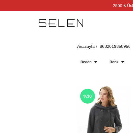
2500 ₺ Üst
Anasayfa
8682019358956
Beden
Renk
%30