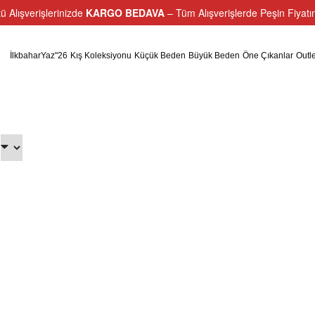
ü Alışverişlerinizde
KARGO BEDAVA
– Tüm Alışverişlerde Peşin Fiyat
İlkbaharYaz"26
Kış Koleksiyonu
Küçük Beden
Büyük Beden
Öne Çıkanlar
Outle