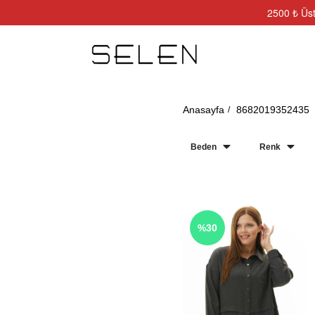
2500 ₺ Üst
Anasayfa
8682019352435
Beden
Renk
%30