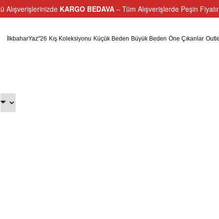
ü Alışverişlerinizde
KARGO BEDAVA
– Tüm Alışverişlerde Peşin Fiyat
İlkbaharYaz"26
Kış Koleksiyonu
Küçük Beden
Büyük Beden
Öne Çıkanlar
Outle