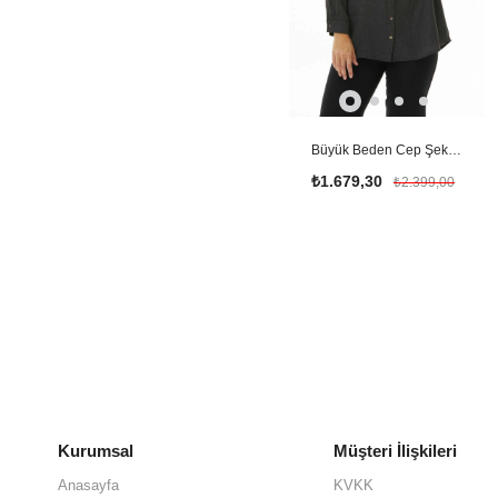
Büyük Beden Cep Şeklinde Taşlı Bluz / ANTRASİT
₺1.679,30
₺2.399,00
Kurumsal
Müşteri İlişkileri
Anasayfa
KVKK