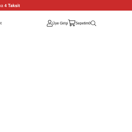
ına
4 Taksit
t
Üye Girişi
Sepetim
0