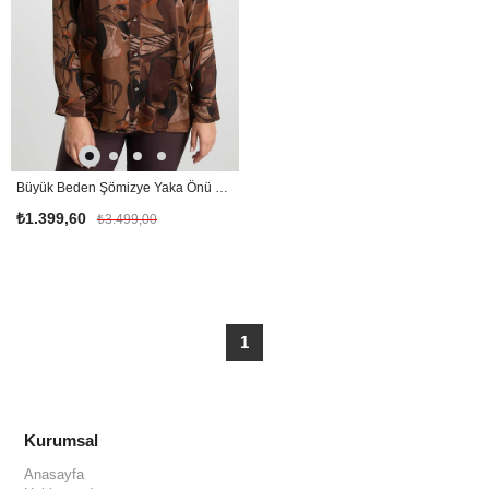
Büyük Beden Şömizye Yaka Önü Düğmeli Bluz / KAHVE
₺1.399,60
₺3.499,00
1
Kurumsal
Anasayfa