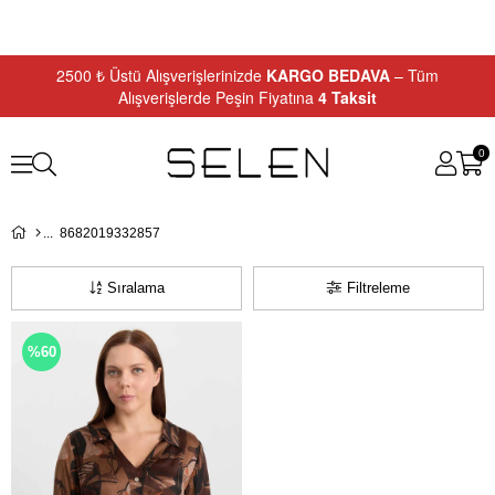
2500 ₺ Üstü Alışverişlerinizde
KARGO BEDAVA
– Tüm
Alışverişlerde Peşin Fiyatına
4 Taksit
0
8682019332857
Sıralama
Filtreleme
%60